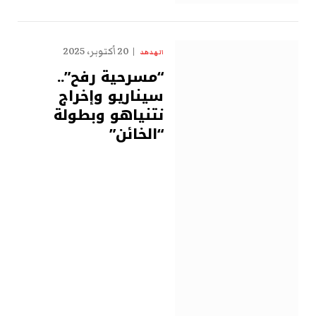
20 أكتوبر، 2025
الهدهد
“مسرحية رفح”..
سيناريو وإخراج
نتنياهو وبطولة
“الخائن”