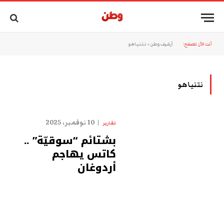
أنت الآن تتصفح:
أرشيف وطن
»
نتنياهو
نتنياهو
10 نوفمبر، 2025
تقارير
بشتائم “سوقيّة” ..
كاتس يهاجم
أردوغان