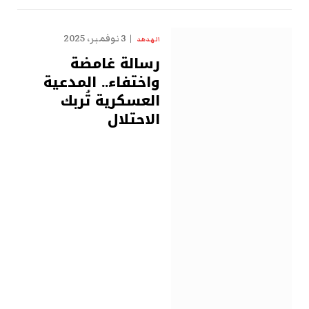
3 نوفمبر، 2025
الهدهد
رسالة غامضة
واختفاء.. المدعية
العسكرية تُربك
الاحتلال