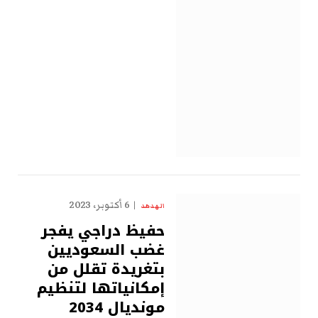
6 أكتوبر، 2023
الهدهد
حفيظ دراجي يفجر
غضب السعوديين
بتغريدة تقلل من
إمكانياتها لتنظيم
مونديال 2034