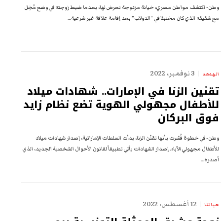
وطن- اكتشف مواطن مصري، خيانة مزدوجة تعرض لها، بعدما ضبط زوجته في وضع مُخِل
مع شقيقه الذي كان مختبئا في “الدولاب” بعد إقامة علاقة غير شرعية…
3 نوفمبر، 2022
الهدهد
تقنين الزنا في الإمارات.. شهادات ميلاد
للأطفال مجهولي الهوية تضع نظام زايد
فوق البركان
وطن- في خطوة فُسّرت بأنها تقنّن الزنا، بدأت السلطات الإماراتية، إصدار شهادات ميلاد
للأطفال مجهولي الآباء. إصدار الشهادات يأتي تطبيقاً لقانون الأحوال الشخصية الجديد، الذي
أصدره…
12 أغسطس، 2022
حياتنا