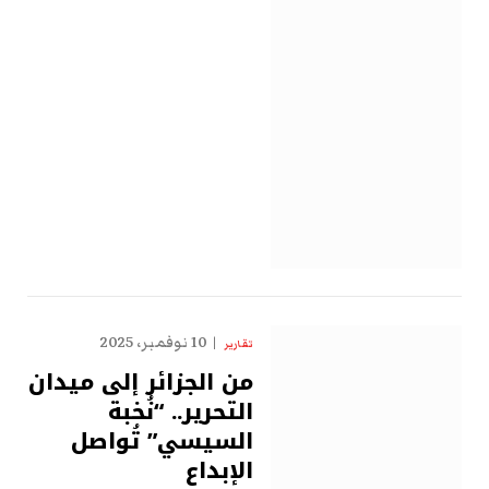
10 نوفمبر، 2025
تقارير
من الجزائر إلى ميدان
التحرير.. “نُخبة
السيسي” تُواصل
الإبداع