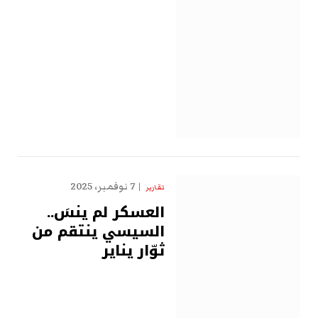
7 نوفمبر، 2025
تقارير
العسكر لم ينسَ..
السيسي ينتقم من
ثوّار يناير