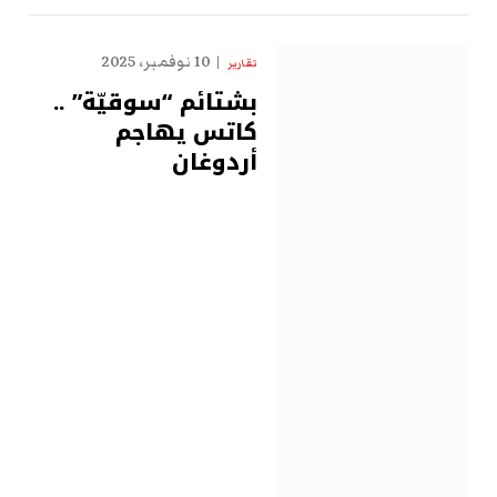
10 نوفمبر، 2025
تقارير
بشتائم “سوقيّة” ..
كاتس يهاجم
أردوغان