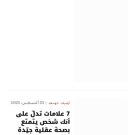
23 أغسطس، 2023
أرشيف - الهدهد
7 علامات تدلّ على
أنك شخص يتمتع
بصحة عقلية جيّدة