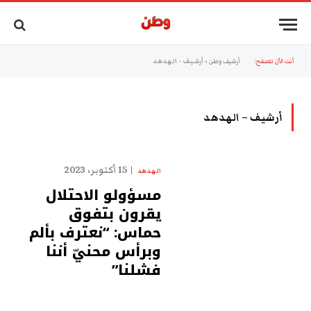
أنت الآن تتصفح:
أرشيف وطن
»
أرشيف - الهدهد
أرشيف – الهدهد
15 أكتوبر، 2023
الهدهد
مسؤولو الاحتلال
يقرون بتفوق
حماس: “نعترف بألم
وبرأس محنيّ أننا
فشلنا”