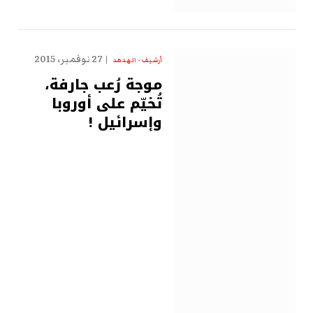
27 نوفمبر، 2015
أرشيف - الهدهد
موجة رُعب جارفة،
تُخيّم على أوروبا
وإسرائيل !