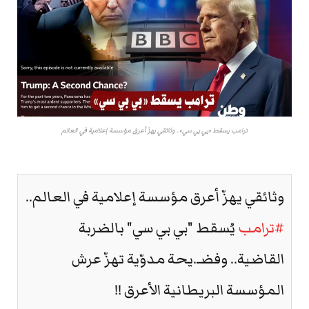
ترامب يسقط «بي بي سي».. وثائقي يهزّ أعرق مؤسسة إعلامية في العالم
وثائقي يهزّ أعرق مؤسسة إعلامية في العالم..
#ترامب
يُسقط "بي بي سي" بالضربة
القاضية.. وفضـ.يحة مدوّية تهزّ عرش
المؤسسة البريطانية الأعرق !!