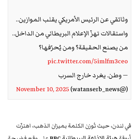
وثائقي عن الرئيس الأمريكي يقلب الموازين..
واستقالات تهزّ الإعلام البريطاني من الداخل..
من يصنع الحقيقة؟ ومن يُحرّفها؟
pic.twitter.com/5imlfm3ceo
— وطن. يغرد خارج السرب
November 10, 2025
(@watanserb_news)
في لندن، حيث تُوزن الكلمة بميزان الذهب، اهتزّت
أروقة
هيئة الإذاعة البريطانية BBC
على وقع فضيحة