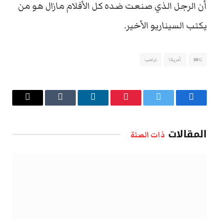
أن الرجل الذي صنعت ضده كل الأفلام مازال هو من
يكتب السيناريو الأخير.
BBC
أمريكا
ترامب
فيسبوك
تويتر
بينتيريست
لينكدإن
Tumblr
البريد
الإلكتروني
المقالات
ذات الصلة