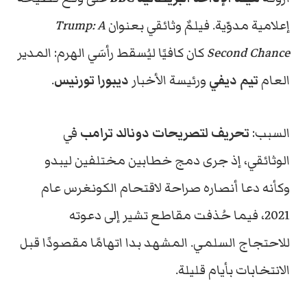
إعلامية مدوّية. فيلمٌ وثائقي بعنوان
Trump: A
Second Chance
كان كافيًا ليُسقط رأسَي الهرم: المدير
العام
تيم ديفي
ورئيسة الأخبار
ديبورا تورنيس
.
السبب:
تحريف لتصريحات دونالد ترامب
في
الوثائقي، إذ جرى دمج خطابين مختلفين ليبدو
وكأنه دعا أنصاره صراحة لاقتحام الكونغرس عام
2021، فيما حُذفت مقاطع تشير إلى دعوته
للاحتجاج السلمي. المشهد بدا اتهامًا مقصودًا قبل
الانتخابات بأيام قليلة.