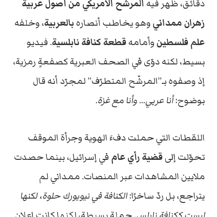
دقائق، ظهر فيه
المرشّح الأمريكي من أصول عربية
زهران ممداني
وهو يخاطب أنصاره
بالعربية
، وخلفه
علم فلسطين
وأمامه
قطعة كنافة نابلسية
. فيديو
بسيط، لكنه دوّى في الصحف العبرية كصفعةٍ رمزية،
إذ وصفوه بـ”المرشّح المتطرّف” لمجرّد أنه قال
بوضوح:
أنا عربي… وأنا مع غزة
.
اللقطات التي حملت دفءَ الهوية وجرأة الموقف
تحوّلت إلى
قضية رأي عام
في إسرائيل، بينما حصدت
ملايين المشاهدات عبر المنصات. ممداني لم
يتراجع، بل ردّ ساخرًا:
الكنافة في نيويورك حلوة، لكنها
ليست ككنافة نابلس
. جملة بسيطة، لكنها كانت إعلان