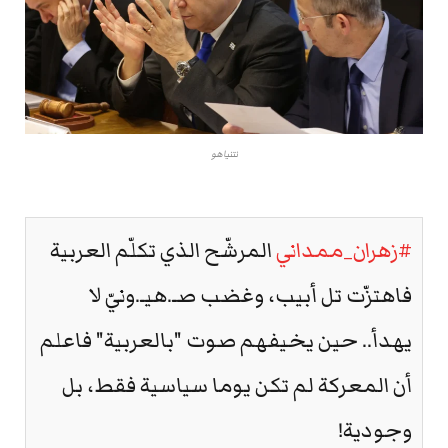
نتنياهو
#زهران_ممداني
المرشّح الذي تكلّم العربية
فاهتزّت تل أبيب، وغضب صـ.هيـ.ونيّ لا
يهدأ.. حين يخيفهم صوت "بالعربية" فاعلم
أن المعركة لم تكن يوما سياسية فقط، بل
وجودية!