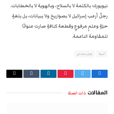
نيويورك: بالكلمة لا بالسلاح، وبالهوية لا بالخطابات.
رجلٌ أرعب إسرائيل لا بصواريخ ولا ببيانات، بل بلغةٍ
حيّةٍ وعلمٍ مرفوعٍ وقطعة كنافةٍ صارت عنوانًا
للمقاومة الناعمة.
أمريكا
زهران_ممداني
فيسبوك
تويتر
بينتيريست
لينكدإن
Tumblr
البريد
الإلكتروني
المقالات
ذات الصلة