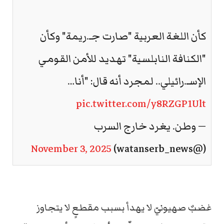
كأن اللغة العربية "صارت جـ.ريمة" وكأن
"الكنافة النابلسية" تهديد للأمن القومي
الإسـ.رائيلي.. لمجرد أنه قال: "أنا…
pic.twitter.com/y8RZGP1Ult
— وطن. يغرد خارج السرب
November 3, 2025
(@watanserb_news)
غضبٌ صهيونيّ لا يهدأ بسبب مقطعٍ لا يتجاوز