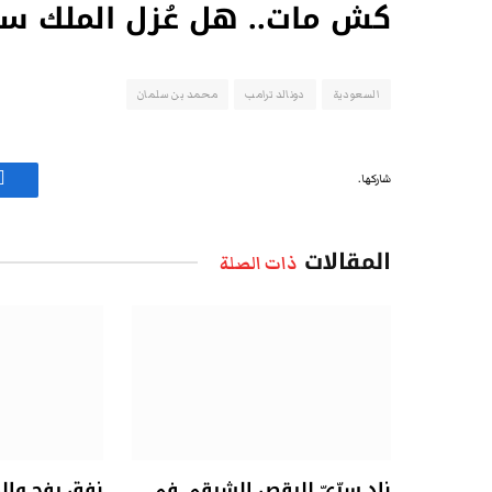
كش مات.. هل عُزل الملك سلم
السعودية
دونالد ترامب
محمد بن سلمان
شاركها.
ف
المقالات
ذات الصلة
نادٍ سِرِّيّ للرقص الشرقي في
نفق رفح وال