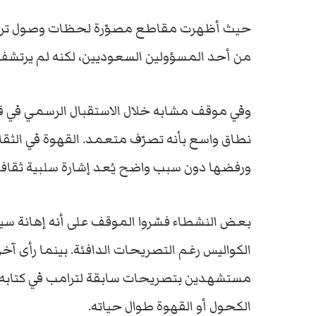
حيث
أظهرت
مقاطع
مصوّرة
لحظات
وصول
تر
من
أحد
المسؤولين
السعوديين،
لكنه
لم
يرتش
وفي
موقف
مشابه
خلال
الاستقبال
الرسمي
في
ق
نطاق
واسع
بأنه
تصرّف
متعمد.
القهوة
في
الثق
ورفضها
دون
سبب
واضح
يُعد
إشارة
سلبية
ثقافي
بعض
النشطاء
فسّروا
الموقف
على
أنه
إهانة
سي
الكواليس
رغم
التصريحات
الدافئة.
بينما
رأى
آخر
مستشهدين
بتصريحات
سابقة
لترامب
في
كتابه 
الكحول
أو
القهوة
طوال
حياته.