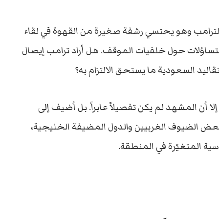
ترامب
وهو
يحتسي
رشفة
صغيرة
من
القهوة
في
لقاء
تساؤلات
حول
خلفيات
الموقف.
هل
أراد
ترامب
إيصال
تقاليد
السعودية
ما
يستحق
الالتزام
به؟
إلا
أن
المشهد
لم
يكن
تفصيلاً
عابراً.
بل
أضيف
إلى
عض
الضيوف
الغربيين
والدول
المضيفة
الخليجية،
سية
المتغيّرة
في
المنطقة.