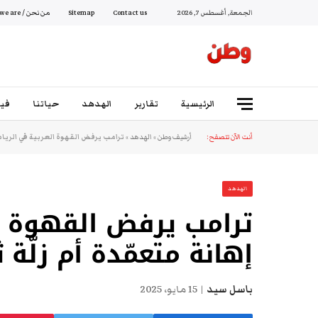
الجمعة, أغسطس 7, 2026
Contact us
Sitemap
من نحن / Who we are
الرئيسية
تقارير
الهدهد
حياتنا
فيد
أنت الآن تتصفح:
أرشيف وطن
»
الهدهد
»
ترامب يرفض القهوة العربية في الرياض.
الهدهد
ترامب يرفض القهوة ال
إهانة متعمّدة أم زلّة 
باسل سيد
15 مايو، 2025