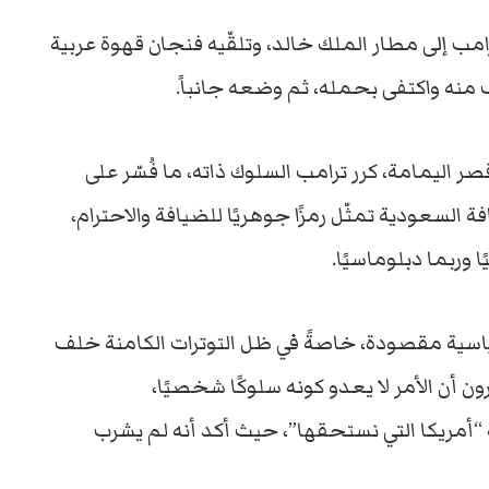
امب
إلى
مطار
الملك
خالد،
وتلقّيه
فنجان
قهوة
عربية
ف
منه
واكتفى
بحمله،
ثم
وضعه
جانباً.
صر
اليمامة،
كرر
ترامب
السلوك
ذاته،
ما
فُسّر
على
افة
السعودية
تمثّل
رمزًا
جوهريًا
للضيافة
والاحترام،
ًا
وربما
دبلوماسيًا.
اسية
مقصودة،
خاصةً
في
ظل
التوترات
الكامنة
خلف
ون
أن
الأمر
لا
يعدو
كونه
سلوكًا
شخصيًا،
“
أمريكا
التي
نستحقها”،
حيث
أكد
أنه
لم
يشرب