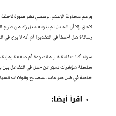
ورغم
محاولة
الإعلام
الرسمي
نشر
صورة
لاحقة
ل
لاحق،
إلا
أن
الجدل
لم
يتوقف،
بل
زاد
من
طرح
ال
رسالة؟
هل
أخطأ
في
التقدير؟
أم
أنه
لا
يرى
في
ال
سواء
أكانت
لفتة
غير
مقصودة
أم
صفعة
رمزية،
سلسلة
مؤشرات
تعبّر
عن
خلل
في
التفاعل
بين
ب
خاصة
في
ظل
صراعات
المصالح
والولاءات
السيا
اقرأ أيضا: