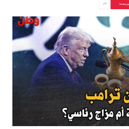
يريست