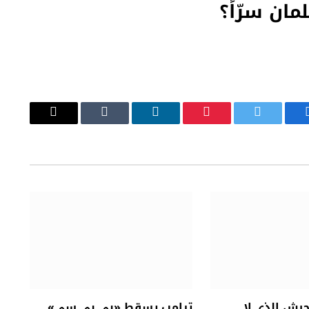
ان سرّاً؟
يسبوك
تويتر
بينتيريست
لينكدإن
Tumblr
البريد
الإلكتروني
جيش الذي لا
ترامب يسقط «بي بي سي»..