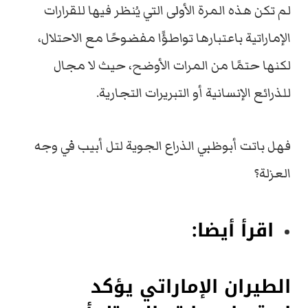
لم
تكن
هذه
المرة
الأولى
التي
يُنظر
فيها
للقرارات
الإماراتية
باعتبارها
تواطؤًا
مفضوحًا
مع
الاحتلال
،
لكنها
حتمًا
من
المرات
الأوضح،
حيث
لا
مجال
للذرائع
الإنسانية
أو
التبريرات
التجارية.
فهل
باتت
أبوظبي
الذراع
الجوية
لتل
أبيب
في
وجه
العزلة؟
اقرأ أيضا:
الطيران الإماراتي يؤكد