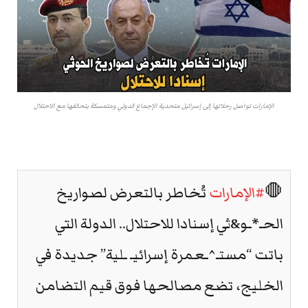
الإمارات تواصل رحلاتها إلى إسرائيل متحدية الإجماع الدولي ومتمسكة بتحالفها مع الاحتلال
🛑
#الإمارات
تُخاطر بالتعرض لصواريخ
الحـ*ـو&ثي إسنادا للاحتلال.. الدولة التي
باتت “مستـ^ـعمرة إسرائيـ ـلية” جديدة في
الخليج، تضع مصالحها فوق قيم التضامن