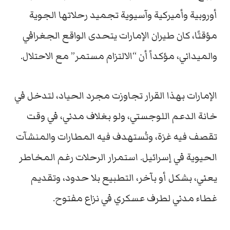
أوروبية
وأميركية
وآسيوية
تجميد
رحلاتها
الجوية
مؤقتًا،
كان
طيران
الإمارات
يتحدى
الواقع
الجغرافي
والميداني،
مؤكداً
أن “
الالتزام
مستمر”
مع
الاحتلال.
الإمارات
بهذا
القرار
تجاوزت
مجرد
الحياد،
لتدخل
في
خانة
الدعم
اللوجستي،
ولو
بغلاف
مدني،
في
وقت
تقصف
فيه
غزة،
وتُستهدف
فيه
المطارات
والمنشآت
الحيوية
في
إسرائيل.
استمرار
الرحلات
رغم
المخاطر
يعني،
بشكل
أو
بآخر،
التطبيع
بلا
حدود
،
وتقديم
غطاء
مدني
لطرف
عسكري
في
نزاع
مفتوح.