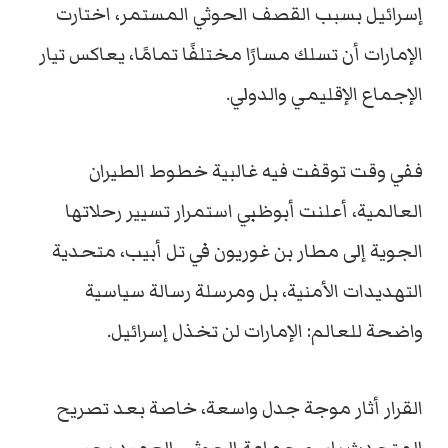
إسرائيل
بسبب
القصف
الحوثي
المستمر،
اختارت
الإمارات
أن
تسلك
مسارًا
مختلفًا
تمامًا،
يعاكس
تيار
الإجماع
الإقليمي
والدولي.
ففي
وقت
توقفت
فيه
غالبية
خطوط
الطيران
العالمية،
أعلنت
أبوظبي
استمرار
تسيير
رحلاتها
الجوية
إلى
مطار
بن
غوريون
في
تل
أبيب،
متحدية
التهديدات
الأمنية،
بل
ومرسلة
رسالة
سياسية
واضحة
للعالم:
الإمارات
لن
تخذل
إسرائيل
.
القرار
أثار
موجة
جدل
واسعة،
خاصة
بعد
تصريح