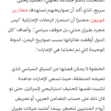
المتحدث
باسم
جماعة
الحوثي،
العميد
يحيى
سريع،
الذي
أكد
أن
صواريخهم
تستهدف
مطار
بن
غوريون
،
معتبرًا
أن
استمرار
الرحلات
الإماراتية “
ليس
مجرد
طيران
مدني،
بل
موقف
سياسي”.
وأضاف: “
كل
الدول
أوقفت
طائراتها
بسبب
صواريخ
اليمن،
الدولة
الوحيدة
التي
لم
تخذلنا
هي
الإمارات”.
الخطوة
لا
يمكن
فصلها
عن
السياق
السياسي
الذي
تعيشه
المنطقة،
حيث
تسعى
الإمارات
جاهدة
لتثبيت
نفسها
كحليف
استراتيجي
لإسرائيل،
حتى
لو
كان
ذلك
على
حساب
التضامن
العربي،
أو
تعريض
أرواح
المدنيين
للخطر.
بينما
أعلنت
شركات
طيران