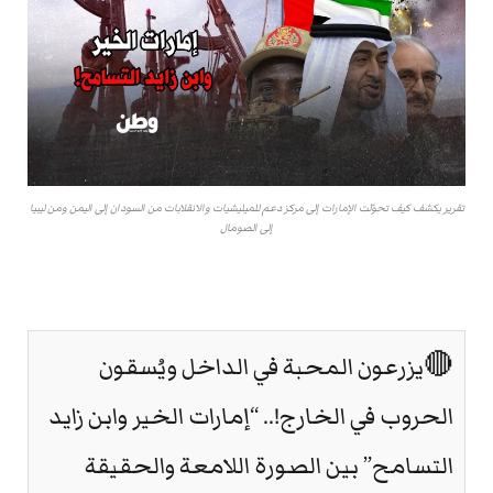
تقرير يكشف كيف تحوّلت الإمارات إلى مركز دعم للميليشيات والانقلابات من السودان إلى اليمن ومن ليبيا
إلى الصومال
🔴يزرعون المحبة في الداخل ويُسقون
الحروب في الخارج!.. “إمارات الخير وابن زايد
التسامح” بين الصورة اللامعة والحقيقة