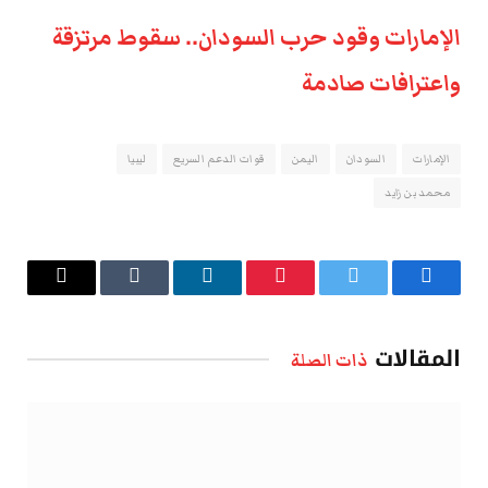
الإمارات وقود حرب السودان.. سقوط مرتزقة
واعترافات صادمة
الإمارات
السودان
اليمن
قوات الدعم السريع
ليبيا
محمد بن زايد
فيسبوك
تويتر
بينتيريست
لينكدإن
Tumblr
البريد
الإلكتروني
المقالات
ذات الصلة