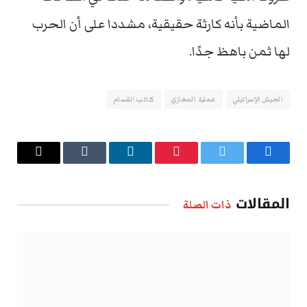
الماضية بأنه كارثة حقيقية، مشددا على أن الحرب
لها ثمن باهظ جدًا.
الجيش الإسرائيلي
عملية المغازي
كتائب القسام
فيسبوك
تويتر
بينتيريست
لينكدإن
Tumblr
البريد
الإلكتروني
المقالات
ذات الصلة