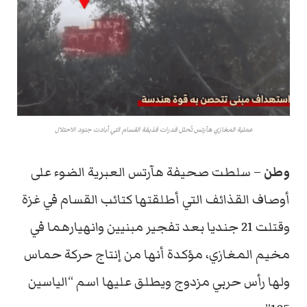
عملية المغازي هآرتس تُحلل قدرات قذيفة القسام التي أبادت جنود الاحتلال
وطن
– سلطت صحيفة هآرتس العبرية الضوء على
أوصاف القذائف التي أطلقتها كتائب القسام في غزة
وقتلت 21 جنديا بعد تفجير مبنيين وانهيارهما في
مخيم المغازي، مؤكدة أنها من إنتاج حركة حماس
ولها رأس حربي مزدوج ويطلق عليها اسم “الياسين