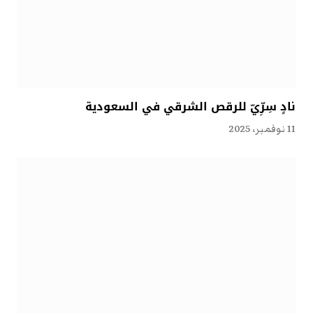
نادٍ سِرِّيّ للرقص الشرقي في السعودية
11 نوفمبر، 2025