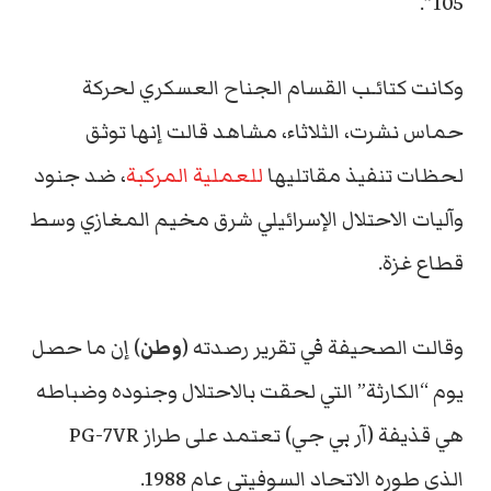
105”.
وكانت كتائـب القسام الجناح العسكري لحركة
حماس نشرت، الثلاثاء، مشاهد قالت إنها توثق
لحظات تنفيذ مقاتليها
للعملية المركبة
، ضد جنود
وآليات الاحتلال الإسرائيلي شرق مخيم المغازي وسط
قطاع غزة.
وقالت الصحيفة في تقرير رصدته (
وطن
) إن ما حصل
يوم “الكارثة” التي لحقت بالاحتلال وجنوده وضباطه
هي قذيفة (آر بي جي) تعتمد على طراز PG-7VR
الذي طوره الاتحاد السوفيتي عام 1988.