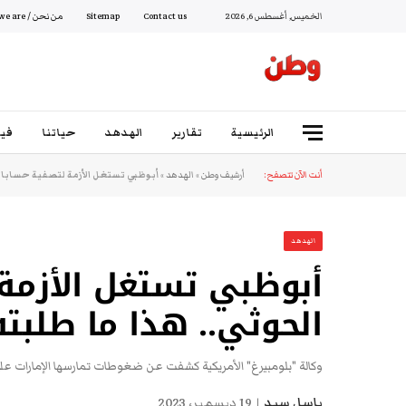
الخميس, أغسطس 6, 2026
Contact us
Sitemap
من نحن / Who we are
الرئيسية
تقارير
الهدهد
حياتنا
فيد
أنت الآن تتصفح:
أرشيف وطن
»
الهدهد
»
أبوظبي تستغل الأزمة لتصفية حساباته
الهدهد
أبوظبي تستغل الأزمة
الحوثي.. هذا ما طلبته
وكالة "بلومبيرغ" الأمريكية كشفت عن ضغوطات تمارسها الإمارات على
باسل سيد
19 ديسمبر، 2023