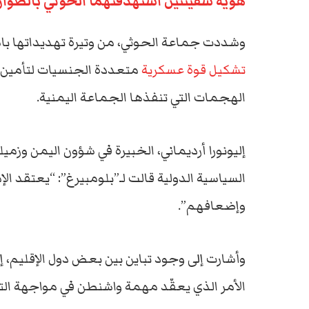
هوية سفينتين استهدفتهما الحوثي بالصوار
وشددت جماعة الحوثي، من وتيرة تهديداتها باست
تشكيل قوة عسكرية
متعددة الجنسيات لتأمين ح
الهجمات التي تنفذها الجماعة اليمنية.
إليونورا أرديماني، الخبيرة في شؤون اليمن وزميل
السياسية الدولية قالت لـ”بلومبيرغ”: “يعتقد ا
وإضعافهم”.
وأشارت إلى وجود تباين بين بعض دول الإقليم، 
الأمر الذي يعقّد مهمة واشنطن في مواجهة الت