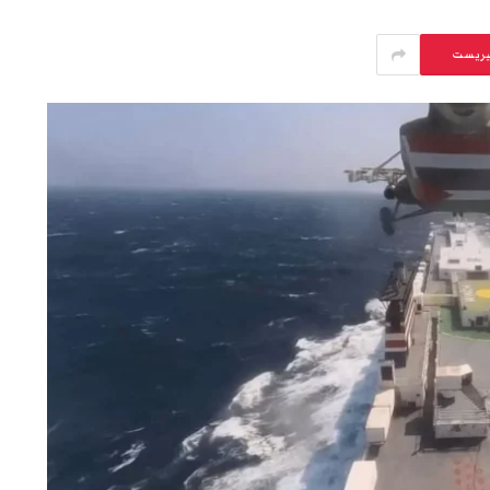
يريست