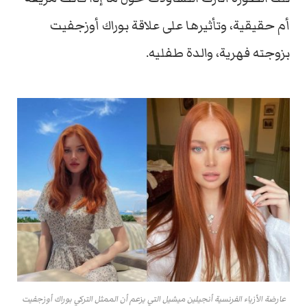
أم حقيقية، وتأثيرها على علاقة بوراك أوزجفيت
بزوجته فهرية، والدة طفليه.
عارضة الأزياء الفرنسية أنجيلين ميشيل التي يزعم أن الممثل التركي بوراك أوزجفيت