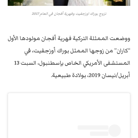
تزوج بوراك اوزجفيت وفهرية أفجان في العام 2017
ووضعت الممثلة التركية فهرية أفجان مولودها الأول
“كاران” من زوجها الممثل بوراك أوزجفيت، في
المستشفى الأمريكي الخاص بإسطنبول، السبت 13
أبريل/نيسان 2019، بولادة طبيعية.