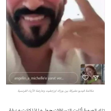
مكالمة فيديو مفبركة بين بوراك اوزجفيت وعارضة الأزياء الفرنسية
تلك الصورة أثارت التساؤلات حول ما إذا كانت مزيفة