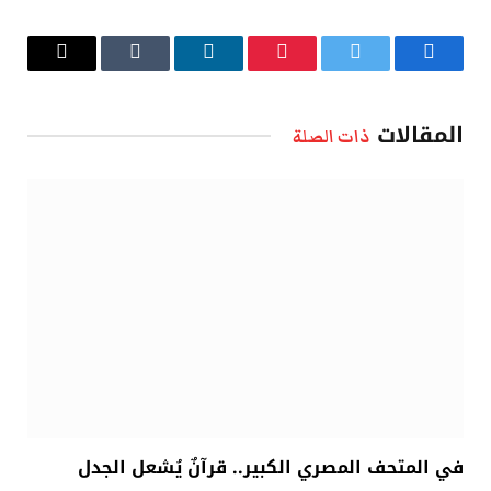
فيسبوك
تويتر
بينتيريست
لينكدإن
Tumblr
البريد
الإلكتروني
المقالات
ذات الصلة
في المتحف المصري الكبير.. قرآنٌ يُشعل الجدل