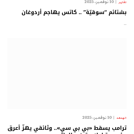
10 نوفمبر، 2025
تقارير
بشتائم “سوقيّة” .. كاتس يهاجم أردوغان
…
10 نوفمبر، 2025
الهدهد
ترامب يسقط «بي بي سي».. وثائقي يهزّ أعرق