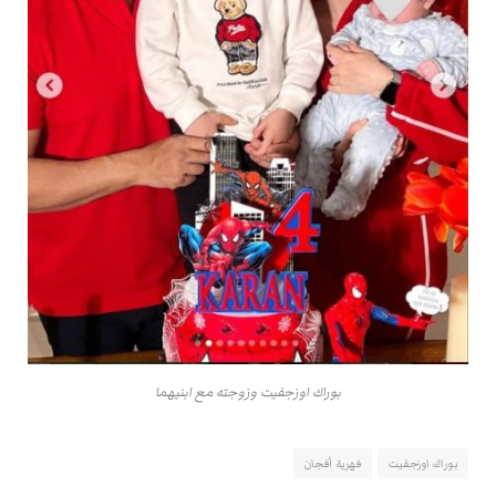
بوراك اوزجفيت وزوجته مع ابنيهما
بوراك اوزجفيت
فهرية أفجان