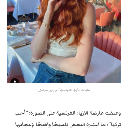
عارضة الأزياء الفرنسية أنجيلين ميشيل
وعلقت عارضة الازياء الفرنسية على الصورة: “أحب
تركيا”؛ ما اعتبره البعض تلميحًا واضحًا لإعجابها