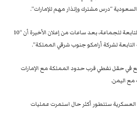
سعودية “درس مشترك وإنذار مهم للإمارات”.
جاء ذلك في خطاب متلفز بثته قناة “المسيرة” التابعة للجماعة، بعد ساعات من إعلان الأخيرة أن “10
تابعة لشركة أرامكو جنوب شرقي المملكة”.
قع في حقل نفطي قرب حدود المملكة مع الإمارات
العسكرية ستتطور أكثر حال استمرت عمليات