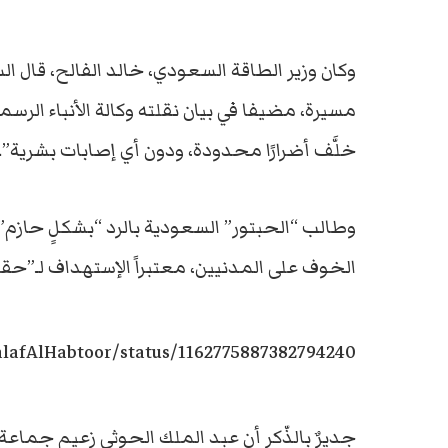
وكان وزير الطاقة السعودي، خالد الفالح، قال 
مسيرة، مضيفا في بيان نقلته وكالة الأنباء ال
خلَّف أضرارًا محدودة، ودون أي إصابات بشرية”.
وطالب “الحبتور” السعودية بالرد “بشكلٍ حازم” 
الخوف على المدنيين، معتبراً الإستهداف لـ”ح
alafAlHabtoor/status/1162775887382794240
جديرٌ بالذّكر أن عبد الملك الحوثي زعيم جماعة “