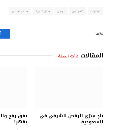
الإمارات
الحوثيون
اليمن
حقل الشيبة
خلف الحبتور
شاركها.
ف
المقالات
ذات الصلة
نادٍ سِرِّيّ للرقص الشرقي في
نفق رفح وال
السعودية
يقهر!