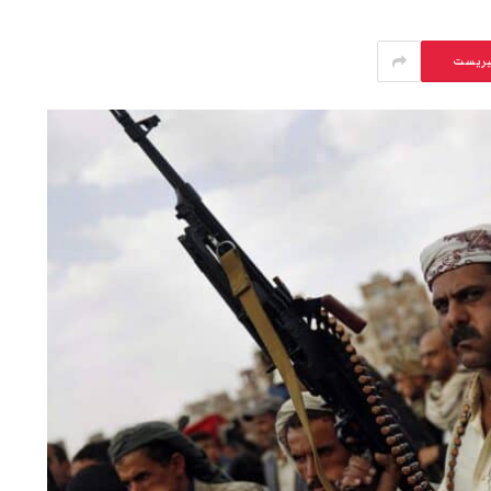
يريست