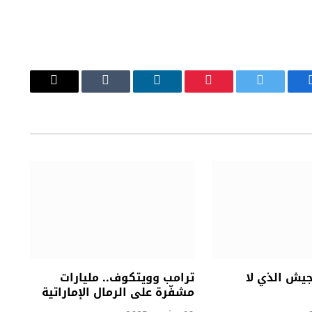
يسبوك
تويتر
بينتيريست
لينكدإن
Tumblr
البريد
الإلكتروني
جيش الذي لا
ترامب وويتكوف.. مليارات
مشفّرة على الرمال الإماراتية