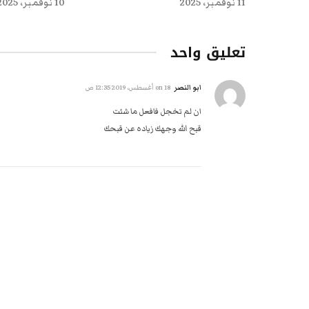
11 نوفمبر، 2025
10 نوفمبر، 2025
تعليق واحد
ابو النصر
on
18 أغسطس، 2019 12:35 ص
ان لم تخجل فافعل ما شئت
قبح الله وجهك زياده عن قبحك