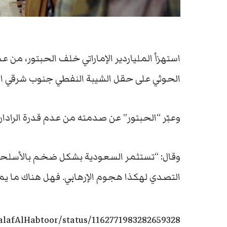
استهزأ الملياردير الإماراتي خلف الحبتور، من
الحوثي على حقل الشيبة النفطي جنوب شرقي ا
وعبّر “الحبتور” عن صدمته من عدم قدرة الراد
وقال: “تستثمر السعودية بشكل ضخم بالأسلحة و
التصدي لهكذا هجوم الإرهابي. فهل هناك ما يم
halafAlHabtoor/status/1162771983282659328