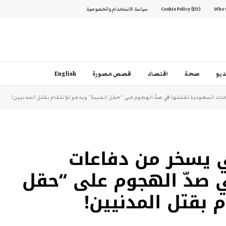
Cookie Policy (EU)
سياسة الاستخدام والخصوصية
يو
صحة
اقتصاد
قصص مصورة
English
عات السعودية لفشلها في صدّ الهجوم على “حقل الشيبة” ويدعو للإنتقام بقتل المدنيين!
تي يسخر من دفاعات
 صدّ الهجوم على “حقل
م بقتل المدنيين!