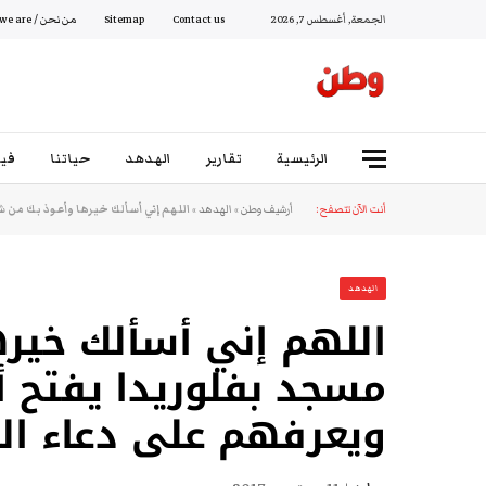
الجمعة, أغسطس 7, 2026
Contact us
Sitemap
من نحن / Who we are
الرئيسية
تقارير
الهدهد
حياتنا
فيد
أنت الآن تتصفح:
أرشيف وطن
»
الهدهد
»
اللهم إني أسألك خيرها وأعوذ بك من 
الهدهد
اللهم إني أسألك خيره
مسجد بفلوريدا يفتح أب
ويعرفهم على دعاء ال