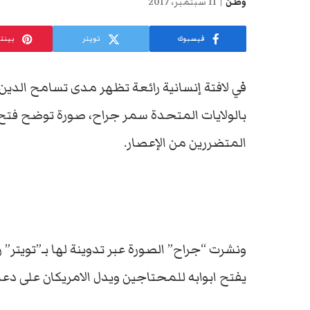
وطن
11 سبتمبر، 2017
فيسبوك
تويتر
بينت
في لافتة إنسانية رائعة تظهر مدى تسامح الدين 
بالولايات المتحدة سمر جراح، صورة توضح فتح م
المتضررين من الإعصار.
ونشرت “جراح” الصورة عبر تدوينة لها بـ”تويتر
يفتح ابوابه للمحتاجين ويدل الامريكان على دعا