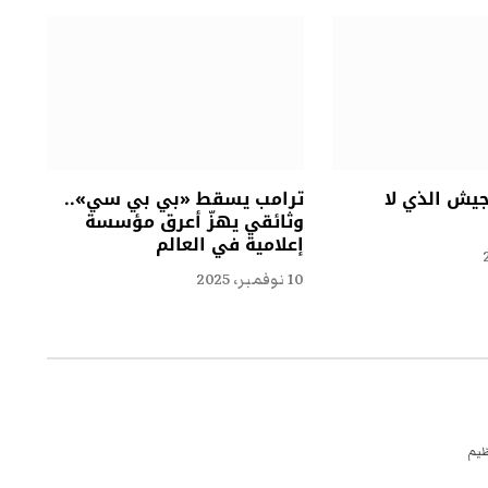
جيش الذي لا
ترامب يسقط «بي بي سي»..
وثائقي يهزّ أعرق مؤسسة
إعلامية في العالم
10 نوفمبر، 2025
ظيم