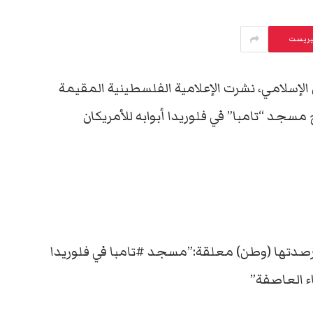
يريست
الإسلامي، نشرت الإعلامية الفلسطينية المقيمة
سجد “تامبا” في فلوريدا أبوابه للأمريكان
” رصدتها (وطن) معلقة:”مسجد #تامبا في فلوريدا
ء العاصفة”