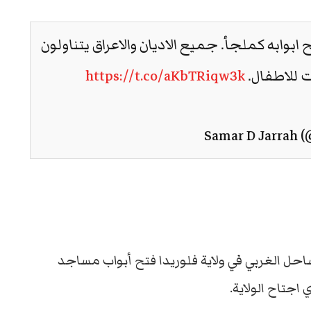
ابوابه كملجأ. جميع الاديان والاعراق يتناولون
https://t.co/aKbTRiqw3k
لساحل الغربي في ولاية فلوريدا فتح أبواب مساجد
 اجتاح الولاية.