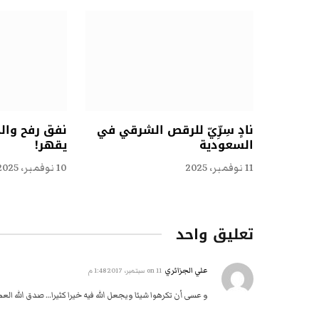
نادٍ سِرِّيّ للرقص الشرقي في
نفق رفح وال
السعودية
يقهر!
11 نوفمبر، 2025
10 نوفمبر، 2025
تعليق واحد
علي الجزائري
on
11 سبتمبر، 2017 1:48 م
و عسى أن تكرهوا شيئا ويجعل الله فيه خيرا كثيرا… صدق الله الع