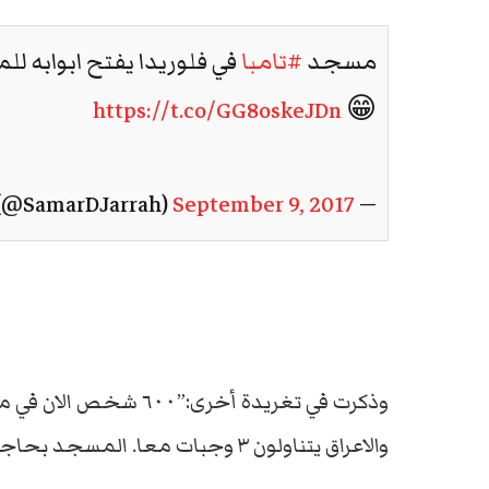
مسجد
#تامبا
في فلوريدا يفتح ابوابه لل
https://t.co/GG8oskeJDn
😁
September 9, 2017
— Samar D Jarrah (@SamarDJarrah)
وذكرت في تغريدة أخرى:”
والاعراق يتناولون ٣ وجبات معا. المسجد بحاجة لحفاظات للاطفال.”