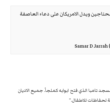
محتاجين ويدل الامريكان على دعاء العاصفة
٦٠٠ شخص الان في مسجد تامبا الذي فتح ابوابه كملجأ. جميع الاديان