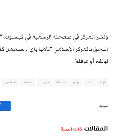
ونشر المركز في صفحته الرسمية في فيسبوك، 
التحق بالمركز الإسلامي “تامبا باي”. سنعمل ك
لونك، أو عرقك”.
ارما
دعاء
رياح
عاصفة
فلوريدا
مسجد
مسلمين
شاركها.
ف
المقالات
ذات الصلة