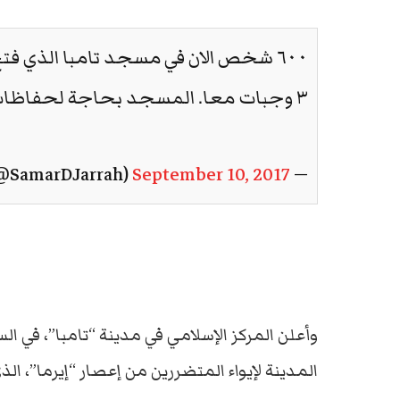
٦٠٠ شخص الان في مسجد تامبا الذي فتح 
٣ وجبات معا. المسجد بحاجة لحفاظات للاطفال.
September 10, 2017
— Samar D Jarrah (@SamarDJarrah)
وأعلن المركز الإسلامي في مدينة “تامبا”، في ا
المدينة لإيواء المتضررين من إعصار “إيرما”، الذي