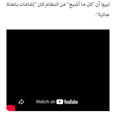
ليروا أن “كل ما أشيع” عن النظام كان “إشاعات باطلة
جائرة”.