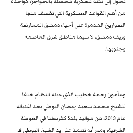
تحول إلى ثكنة عسكرية محصنة بالحواجز، كواحدة
من أهم القواعد العسكرية التي تقصف منها
الصواريخ المدمرة على أحياء دمشق المعارضة
وريف دمشق، لا سيما مناطق شرق العاصمة
وجنوبها.
ومأمون رحمة خطيب الذي عينه النظام خلفا
للشيخ محمد سعيد رمضان البوطي بعد اغتياله
عام 2013، من مواليد بلدة كفربطنا في الغوطة
الشرقية، ومع أنه تتلمذ على يد الشيخ البوطي في