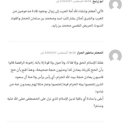
ابو زرنيخ
on
28 أغسطس، 2017 2:26 ص
الآتي أعظم وإنشاء الله أمة العرب إلى زوال بوجود قادة مدعومين من
الغرب والشرق أمثال بشار كلب اسد ومحمد بن سلمان الحمار والقواد
الديوث المريض النفسي محمد بن زايد.
المعلم ساطور الجزار
on
28 أغسطس، 2017 3:28 ص
هكذا الإسلام الحق وإلا فلا لا، ولا حول ولا قوة إلا بالله. إخوته الرافضة قالوا
بأن الحج لكربلاء يعادل كذا ومليون حجة صحيحة، وهذا قنع بأن حج
قاسيون يعادل حجة بيت الله الحرام، أي رأس برأس ولا منة آل سعود
الذين إغتصبوا بيته الحرام فيما إغتصبوا وصار ملكا لهم يصدون عنه من
شاءوا.
أبقى يا سادة أي باقية لدين الإسلام الذي نزل على المصطفى صلى الله عليه
وسلم؟