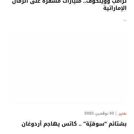
ترامب وويتكوف.. مليارات مشفّرة على الرمال
الإماراتية
…
10 نوفمبر، 2025
تقارير
بشتائم “سوقيّة” .. كاتس يهاجم أردوغان