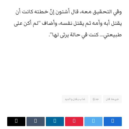
وفي التحقيق معه، قال أشتون إنّ خطته كانت أن
يقتل أبه وأمه ثم يقتل نفسه، وأضاف “لم أكن على
طبيعتي… كنت في حالة يرثى لها”.
جريمة قتل
جنازة
شاب يقتل والديه
فيسبوك
تويتر
بينتيريست
لينكدإن
Tumblr
البريد