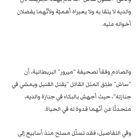
والديه لا يثقا به ولا يعيراه أهميّة ولأنّهما يفضلان
أخواته عليه.
والصادم وفقاً لصحيفة “ميرور” البريطانية، أن
“ساش” طبّق المثل القائل “يقتل القتيل ويمشي في
جنازته”، حيث أجهش بالبكاء في جنازة والديه،
متحدثًا عن أنّهما قدوة له في الحياة.
وفي التفاصيل، فقد تسلّل مسلح منذ أسابيع إلى