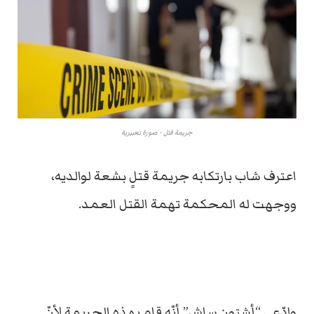
جريمة قتل - صورة تعبيرية
اعترف شاب بارتكابه جريمة قتلٍ بشعة لوالديه،
ووجهت له المحكمة تهمة القتل العمد.
وادّعى “أشتون ساش” أنّه قام بهذه الجريمة لأنّ