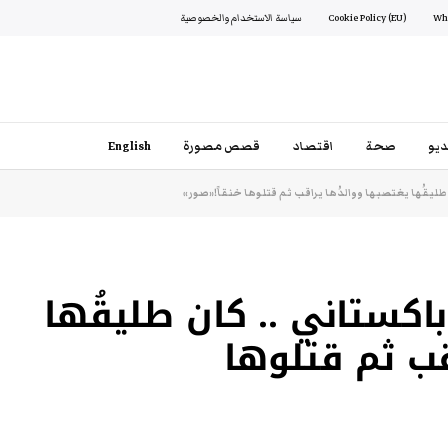
Cookie Policy (EU)
سياسة الاستخدام والخصوصية
يو
صحة
اقتصاد
قصص مصورة
English
ليقُها يغتصبها ووالدُها يراقب ثم قتلوها خنقاً!«صور»
اكستاني .. كان طليقُها
قب ثم قتلوها