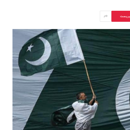
يريست