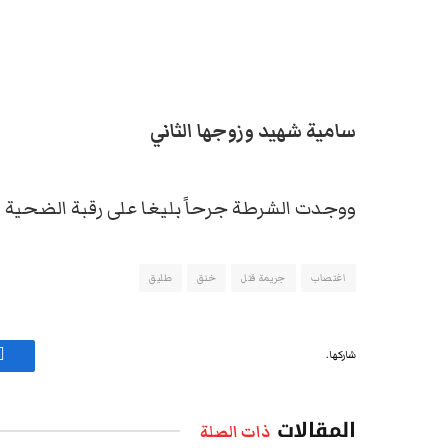
سامية شهيد وزوجها الثاني
ووجدت الشرطة جرحاً بليغا على رقبة الضحية م
اغتصاب
جريمة قتل
خنق
طليق
شاركها.
ف
المقالات
ذات الصلة