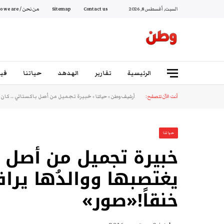
السبت, أغسطس 8, 2026
Contact us
Sitemap
من نحن / Who we are
الرئيسية
تقارير
الهدهد
حياتنا
فيد
أنت الآن تتصفح:
أرشيف وطن
»
حياتنا
»
خبيرة تجميل من أصل باكستاني .. كان ط
حياتنا
خبيرة تجميل من أصل ب
يغتصبها ووالدُها يرا
خنقاً!«صور»