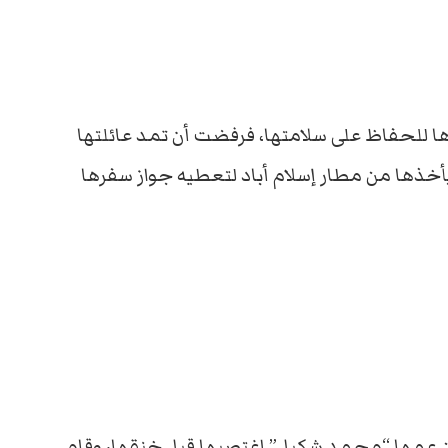
ا للحفاظ على سلامتها، فرفضت أن تمد عائلتها
خذها من مطار إسلام أباد لتعطيه جواز سفرها
بن عمها “محمد شكيل” اغتصبها قبل خنقها، وقام