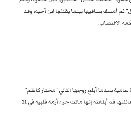
” ثم أمسك بساقيها بينما يقتلها ابن أخيه، وقد
قعة الاغتصاب.
 سامية بعدما أبلغ زوجها الثاني “مختار كاظم”
باشتباهه في مصرعها في جريمة شرف، وكانت عائلتها قد أبلغته إنها ماتت جراء أزمة قلبية في 21