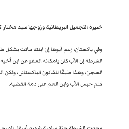
خبيرة التجميل البريطانية وزوجها سيد مختار ك
وفي باكستان، زعم أبوها إن ابنته ماتت بشكل طب
الشرطة إن الأب كان بإمكانه العفو عن ابن أخيه 
السجن، وهذا طبقًا للقانون الباكستانى، ولكن 
فتم حبس الأب وابن العم على ذمة القضية.
وجدت الشرطة جثة سامية شهيد أسفل الدرج