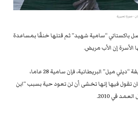
ن - صورة تعبيرية
ل باكستاني “سامية شهيد” ثم قتلها خنقًا بمساعدة
ا الأسرة إن الأب مريض.
وبحسب تقرير الشرطة الذي حصلت عليه صحيفة “ديلي ميل” البريطانية، فإن سامية 28 عاما،
ان تقول فيها إنها تخشى أن لن تعود حية بسبب “ابن
مد في 2010.