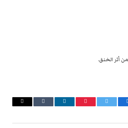
ن أثر الخنق.
يسبوك
تويتر
بينتيريست
لينكدإن
Tumblr
البريد
الإلكتروني