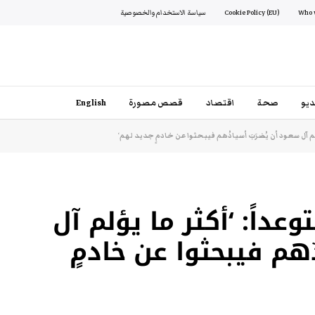
Cookie Policy (EU)
سياسة الاستخدام والخصوصية
يو
صحة
اقتصاد
قصص مصورة
English
لم آل سعود أن يُضرَبَ أسيادُهم فيبحثوا عن خادمٍ جديد لهم‘
داً: ‘أكثر ما يؤلم آل
ُهم فيبحثوا عن خادمٍ