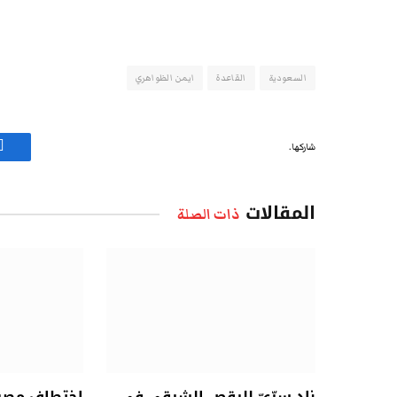
السعودية
القاعدة
ايمن الظواهري
شاركها.
ف
المقالات
ذات الصلة
نادٍ سِرِّيّ للرقص الشرقي في
اختطاف مصري