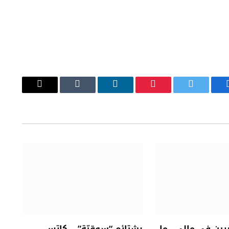
يسبوك
تويتر
بينتيريست
لينكدإن
Tumblr
البريد
الإلكتروني
ين في مالي.. ما
بشتائم “سوقيّة” .. كاتس