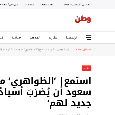
الخميس, أغسطس 6, 2026
Contact us
Sitemap
من نحن / Who we are
الرئيسية
تقارير
الهدهد
حياتنا
فيد
أنت الآن تتصفح:
أرشيف وطن
»
تقارير
»
استمع| ‘الظواهري‘ متوعداً: ‘أكثر ما يؤ
تقارير
استمع| ‘الظواهري‘ متوع
سعود أن يُضرَبَ أسياد
جديد لهم‘