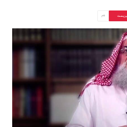
يريست