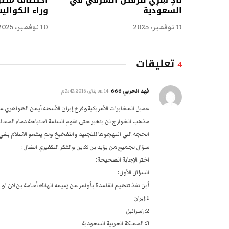
السعودية
وراء الكوال
11 نوفمبر، 2025
10 نوفمبر، 2025
تعليقات
4
فهد الحربي 666
on
14 يناير، 2016 2:42 م
عميل المخابرات الأمريكيةوفرخ إيران الأسطه أيمن الظواهري عل
مذهب الخوارج لن يتغير حتى تقوم الساعة استباحة دماء المسل
الحجة التي انتهجوها للتجنيد والتفخيخ ولم ينفعو الاسلام بش
سؤال لجميع من يؤيد بن لادين والفكر التكفيري الضال:
اختر الإجابة الصحيحة:
السؤال الأول:
أين نفذ تنظيم القاعدة بأوامر من زعيمه الهالك أسامة بن لان او
1‍‍:إيران
2: إسرائيل
3: المملكة العربية السعودية