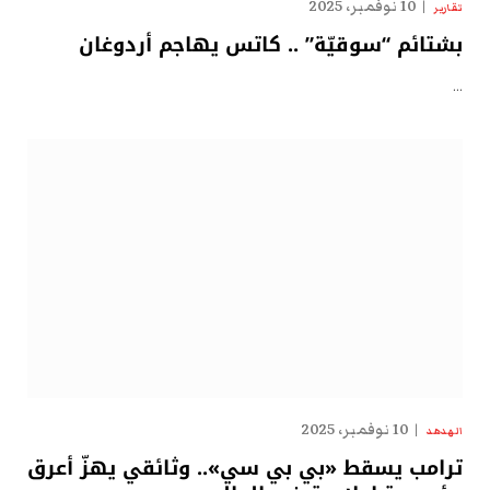
10 نوفمبر، 2025
تقارير
بشتائم “سوقيّة” .. كاتس يهاجم أردوغان
…
10 نوفمبر، 2025
الهدهد
ترامب يسقط «بي بي سي».. وثائقي يهزّ أعرق