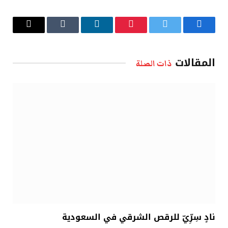
فيسبوك
تويتر
بينتيريست
لينكدإن
Tumblr
البريد
الإلكتروني
المقالات
ذات الصلة
نادٍ سِرِّيّ للرقص الشرقي في السعودية