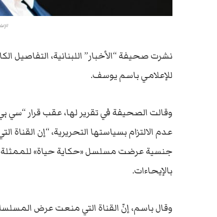
الإع
نشرت صحيفة “الأخبار” اللبنانية، التفاصيل الك
للإعلامي باسم يوسف.
وقالت الصحيفة في تقرير لها، عقب قرار “سي بي
عدم الالتزام بسياستها التحريرية، “إن القناة ا
جنسية عرضت مسلسل «حكاية حياة» للممثلة غادة
بالإيحاءات.
وقال باسم، إنّ القناة التي منعت عرض المسلسل