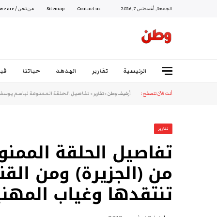
الجمعة, أغسطس 7, 2026
Contact us
Sitemap
من نحن / Who we are
الرئيسية
تقارير
الهدهد
حياتنا
فيد
أنت الآن تتصفح:
أرشيف وطن
»
تقارير
»
تفاصيل الحلقة الممنوعة لباسم يوسف: 
تقارير
تفاصيل الحلقة الممن
من (الجزيرة) ومن القن
تنتقدها وغياب المهني