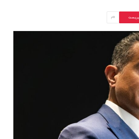
يريست