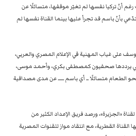
ت رغم أنّ تركيا نفسها لم تغيّر موقفها، متسائلًا عن
عي بأنّ باسم قد تجرأ عليها بينما القناة نفسها لم
سف على غياب المهنية في الإعلام المصري والعربي،
لتي يرددها صحفيون كمصطفى بكري، وأحمد موسى،
الطعام متسائلًا ــ أي باسم ـــــ عن مدى مصداقية
وخصّص باسم، الفقرة الثانية بعيد الميلاد الـ 17 لقناة «الجزيرة»، ورصد فريق الإعداد الكثير من
القناة القطرية، مع انتقاد مواز للقنوات المصرية