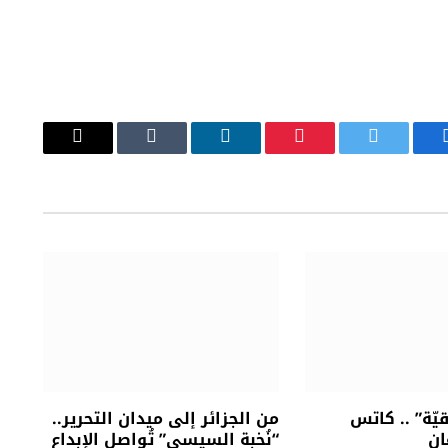
يسبوك
تويتر
بينتيريست
لينكدإن
Tumblr
البريد
الإلكتروني
ّة” .. كاتس
من الجزائر إلى ميدان التحرير..
ان
“نُخبة السيسي” تُواصل الإبداع