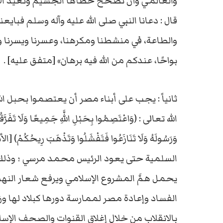
والعالمي وأن تصحح خطأها الجسيم وتعيد الأمر
قال : دعانا النبي صلى الله عليه وآله وسلم فبايع
والطاعة، في منشطنا ومكرهنا، وعسرنا ويسرنا وأثرة ع
بواحًا، عندكم من الله فيه برهان» [متفق عليه] .
ثانياً : يجب على أبناء مصر أن يعتصموا بحبل الله 
السلمية حتى يعود الرئيس محمد مرسي ؛ وذلك أ
يحمل همَّ المشروع الإسلامي ويرفع شعار النهضة
الفساد وإعادة مصر لممارسة دورها كبلاد لها وزنه
بالانقلاب من خلال إغلاق القنوات والصحف الإسلامي