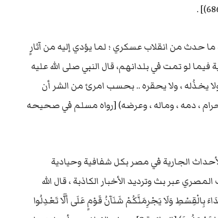
د ما حدث من انقلاب عسكري ؛ لما يؤدي إليه من آثارٍ
فيما لو تمت في بلدانهم، قال النبي صلى الله عليه
لا يخذُله ، ولا يحقره .. بحسب امرئ من الشر أن
ام ، دمه ، وماله ، وعرضه) [رواه مسلم في صحيحه
الأحداث الجارية في مصر بكل شفافية وحيادية
مصري عبر بث وترديد الأخبار الكاذبة ، قال الله
َاءَ بِالْقِسْطِ وَلَا يَجْرِمَنَّكُمْ شَنَآنُ قَوْمٍ عَلَى أَلَّا تَعْدِلُوا