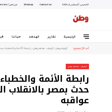
الخميس, أغسطس 6, 2026
Contact us
Sitemap
من نحن / Who we are
الرئيسية
تقارير
الهدهد
حياتنا
فيد
أنت الآن تتصفح:
أرشيف وطن
»
أرشيف - هدهد وطن
»
رابطة الأئمة والخطباء ب
أرشيف - هدهد وطن
رابطة الأئمة والخطباء
حدث بمصر بالانقلاب ا
عواقبه