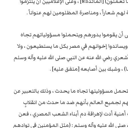
اعْدِلُوا هُوَ أَقْرَبُ لِلتَّقْوَى وَاتَّقُوا اللَّهَ إِنَّ اللَّهَ خَبِيرٌ بِمَا تَعْمَلُونَ) [المائدة:8] ، وعلى الإعلاميين أن يلتزموا
هم شعاراً ، ومناصرة المظلومين لهم عنواناً .
لى أن يقوموا بدورهم ويتحملوا مسؤولياتهم تجاه
 ويساندوا إخوانهم في مصر بكل ما يستطيعون ، ولا
ي رضي الله عنه عن النبي صلى الله عليه وآله وسلم
) ، وشبك بين أصابعه [متفق عليه] .
ة تحمل مسؤوليتها تجاه ما يحدث ، وذلك بالتعبير عن
تهم لجميع العالم بأنهم ضد ما حدث من انقلابٍ
أمنية أدت لإهراقة دم أبناء الشعب المصري ، فعن
ه صلى الله عليه وآله وسلم : (مثل المؤمنين في توادهم