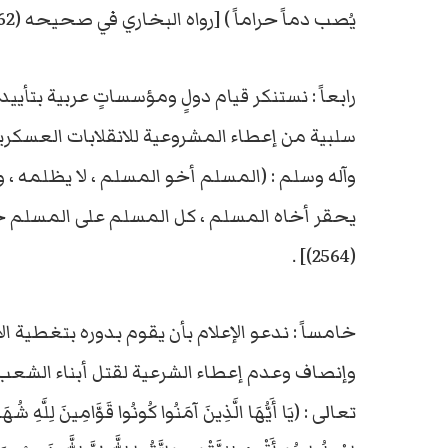
يُصب دماً حراماً ) [رواه البخاري في صحيحه (6862)] .
رابعاً : نستنكر قيام دولٍ ومؤسساتٍ عربية بتأيي
سلبية من إعطاء المشروعية للانقلابات العسكرية 
وآله وسلم : (المسلم أخو المسلم ، لا يظلمه ، و
يحقر أخاه المسلم ، كل المسلم على المسلم حر
(2564)] .
خامساً : ندعو الإعلام بأن يقوم بدوره بتغطية 
وإنصاف وعدم إعطاء الشرعية لقتل أبناء الشعب ال
تعالى : (يَا أَيُّهَا الَّذِينَ آمَنُوا كُونُوا قَوَّامِينَ لِلَّهِ شُهَد