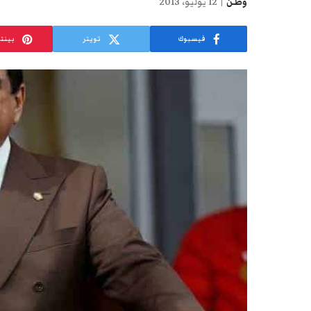
وطن
12 يوليو، 2013
فيسبوك
تويتر
بينت