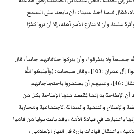
 إلى نصابه ، فعن عبادة بن الصامت رضي الله عنه
ناه، فقال فيما أخذ علينا : «أن بايعنا على السمع
لينا، وأن لا ننازع الأمر أهله، إلا أن تروا كفرًا
جميعاً ولا يتفرقوا ، وأن يتركوا خلافاتهم جانباً ، قال
الله تعالى : (وَاعْتَصِمُوا بِحَبْلِ اللَّهِ جَمِيعًا وَلَا تَفَرَّقُوا) [آل عمران : 103] ، وقال سبحانه : (وَأَطِيعُوا اللَّهَ
وَرَسُولَهُ وَلَا تَنَازَعُوا فَتَفْشَلُوا وَتَذْهَبَ رِيحُكُمْ) [الأنفال : 46] ، وعليهم أن يستمروا باحتجاجاتهم
ن الإطاحة به إنما يُقصد منها الإطاحة بكل من
 والإصلاح والتنمية والعدالة الاجتماعية ومحاربة
ا واعتبارها في قيادة الأمة ، وقد بانت نوايا من قاموا
ة ، واعتقال قيادات بارزة في التيار الإسلامي ،