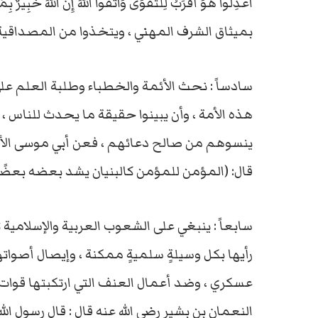
بميثاق الشرف المهني ، ويتخذوا من المصداقية ل
سادساً : نحث الأئمة والخطباء وطلبة العلم ع
هذه الأمة ، وأن يبينوا حقيقة ما يحدث للناس ،
ينسوهم من صالح دعائهم ، فعن أبي موسى الأشعر
قال: (المؤمن للمؤمن كالبنيان يشد بعضه بعضًا
سابعاً : ينبغي على الشعوب العربية والإسلامي
رأيها بكل وسيلةٍ سلميةٍ ممكنة ، وإيصال أصوا
عسكري ، وضد أعمال العنف التي ارتكبتها قوات 
النعمان بن بشير رضي الله عنه قال : قال رسول الل