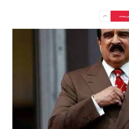
يريست