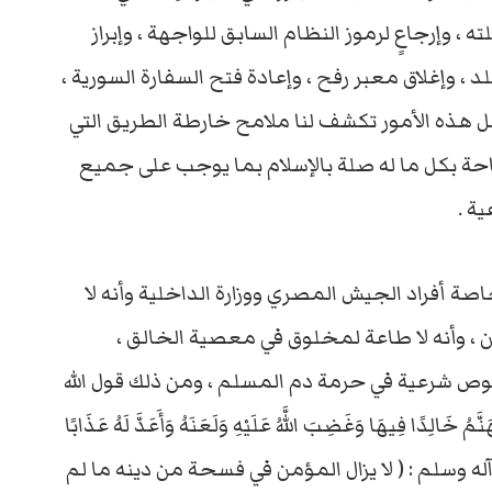
، وإرجاعٍ لرموز النظام السابق للواجهة ، وإبراز
 وإغلاق معبر رفح ، وإعادة فتح السفارة السورية ،
كل هذه الأمور تكشف لنا ملامح خارطة الطريق التي
حة بكل ما له صلة بالإسلام بما يوجب على جميع
ة .
اصة أفراد الجيش المصري ووزارة الداخلية وأنه لا
ن ، وأنه لا طاعة لمخلوق في معصية الخالق ،
 شرعية في حرمة دم المسلم ، ومن ذلك قول الله
خَالِدًا فِيهَا وَغَضِبَ اللَّهُ عَلَيْهِ وَلَعَنَهُ وَأَعَدَّ لَهُ عَذَابًا
لى الله عليه وآله وسلم : ( لا يزال المؤمن في فسحة من دينه ما لم