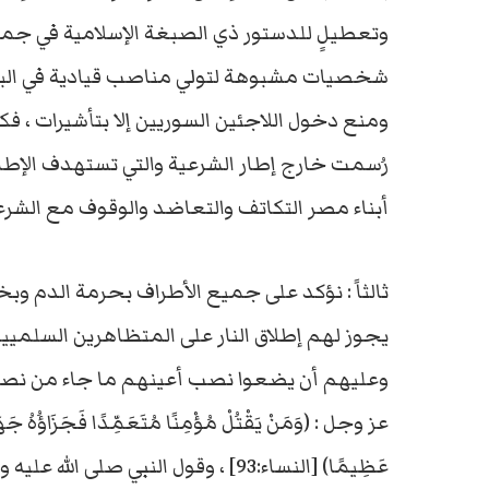
وتعطيلٍ للدستور ذي الصبغة الإسلامية في جملته 
شخصيات مشبوهة لتولي مناصب قيادية في البلد ،
ومنع دخول اللاجئين السوريين إلا بتأشيرات ، ف
رُسمت خارج إطار الشرعية والتي تستهدف الإطا
أبناء مصر التكاتف والتعاضد والوقوف مع الشرعي
ثالثاً : نؤكد على جميع الأطراف بحرمة الدم وبخ
يجوز لهم إطلاق النار على المتظاهرين السلميي
وعليهم أن يضعوا نصب أعينهم ما جاء من نصوص
عز وجل : (وَمَنْ يَقْتُلْ مُؤْمِنًا مُتَعَمِّدًا فَجَزَاؤُهُ جَهَنَّمُ 
عَظِيمًا) [النساء:93] ، وقول النبي ص