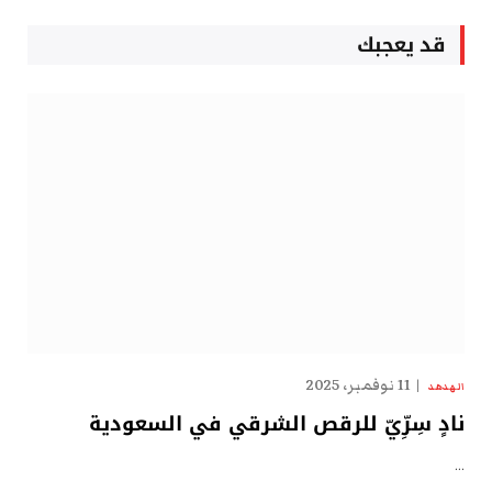
قد يعجبك
11 نوفمبر، 2025
الهدهد
نادٍ سِرِّيّ للرقص الشرقي في السعودية
…