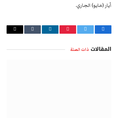
أيار (مايو) الجاري.
فيسبوك
تويتر
بينتيريست
لينكدإن
Tumblr
البريد
الإلكتروني
المقالات
ذات الصلة