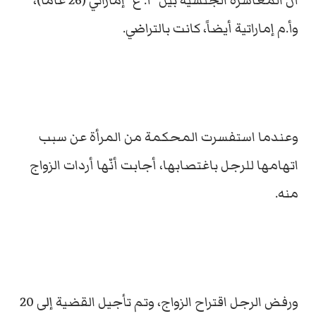
أنّ المعاشرة الجنسية بين "أ. ع" إماراتي (26 عاماً)،
وأ.م إماراتية أيضاً، كانت بالتراضي.
وعندما استفسرت المحكمة من المرأة عن سبب
اتهامها للرجل باغتصابها، أجابت أنّها أردات الزواج
منه.
ورفض الرجل اقتراح الزواج، وتم تأجيل القضية إلى 20