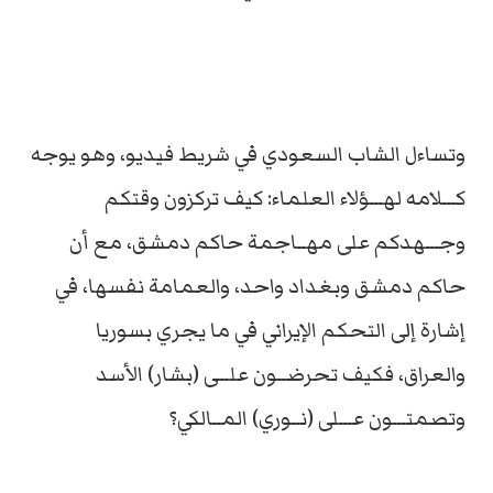
وتساءل الشاب السعودي في شريط فيديو، وهو يوجه
كـــلامه لهـــؤلاء العلماء: كيف تركزون وقتكم
وجـــهدكم على مهــاجمة حاكم دمشق، مع أن
حاكم دمشق وبغداد واحد، والعمامة نفسها، في
إشارة إلى التحكم الإيراني في ما يجري بسوريا
والعراق، فكيف تحرضــون علــى (بشار) الأسد
وتصمتـــون عـــلى (نــوري) المــالكي؟