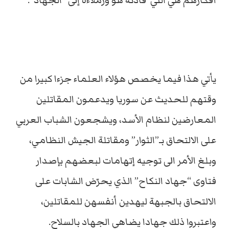
أفكارهم هي التي قادته هو وزملاءه إلى “الجهاد”.
يأتي هذا فيما يخصص هؤلاء العلماء جزءا كبيرا من
وقتهم للحديث عن سوريا ويدعمون المقاتلين
المعارضين لنظام الأسد، ويشجعون الشباب العربي
على الالتحاق بـ”الثوار” ومقاتلة الجيش النظامي،
وبلغ الأمر الى توجيه إتهامات لبعضهم بإصدار
فتاوى “جهاد النكاح” الذي يحرّض الشابات على
الالتحاق بالجبهة ليهدين أنفسهن للمقاتلين،
واعتبروا ذلك جهادا يضاهي الجهاد بالسلاح.