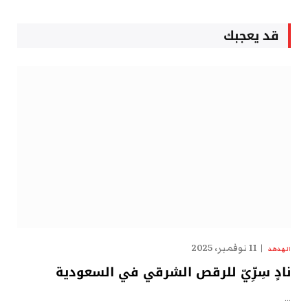
قد يعجبك
11 نوفمبر، 2025
الهدهد
نادٍ سِرِّيّ للرقص الشرقي في السعودية
…