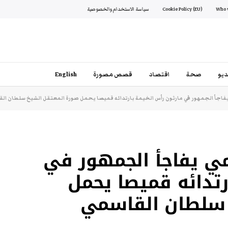
Cookie Policy (EU)
سياسة الاستخدام والخصوصية
يو
صحة
اقتصاد
قصص مصورة
English
يفاجأ الجمهور في مارثون رأس الخيمة بارتدائه قميصا يحمل صورة المعتقل الشيخ سلطان ال
مي يفاجأ الجمهور في
رتدائه قميصا يحمل
 سلطان القاسمي