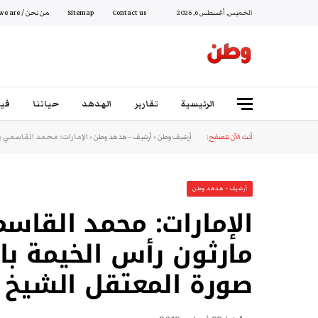
الخميس, أغسطس 6, 2026
Contact us
Sitemap
من نحن / Who we are
الرئيسية
تقارير
الهدهد
حياتنا
فيد
أنت الآن تتصفح:
أرشيف وطن
»
أرشيف - هدهد وطن
»
الإمارات: محمد القاسمي 
أرشيف - هدهد وطن
الإمارات: محمد القاس
مارثون رأس الخيمة با
صورة المعتقل الشيخ